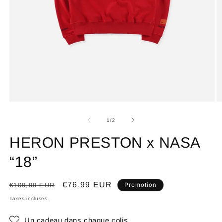
de
1
/
2
HERON PRESTON x NASA
“18”
Prix
Prix
€76,99 EUR
€109,99 EUR
Promotion
habituel
promotionnel
Taxes incluses.
Un cadeau dans chaque colis