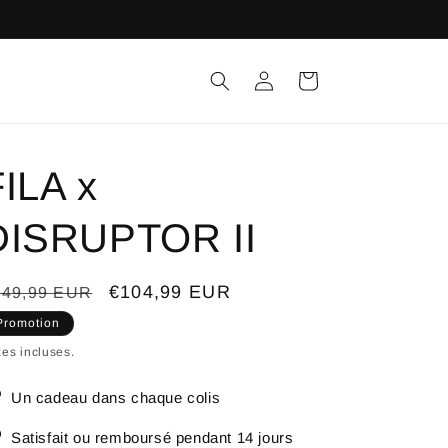
Connexion
Panier
FILA x
DISRUPTOR II
ix
Prix
€104,99 EUR
149,99 EUR
bituel
promotionnel
Promotion
es incluses.
Un cadeau dans chaque colis
Satisfait ou remboursé pendant 14 jours