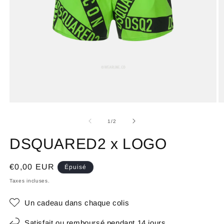
de
1
/
2
DSQUARED2 x LOGO
Prix
€0,00 EUR
Épuisé
habituel
Taxes incluses.
Un cadeau dans chaque colis
Satisfait ou remboursé pendant 14 jours