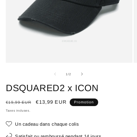
de
1
/
2
DSQUARED2 x ICON
Prix
Prix
€13,99 EUR
€19,99 EUR
Promotion
habituel
promotionnel
Taxes incluses.
Un cadeau dans chaque colis
Satisfait ou remboursé pendant 14 jours