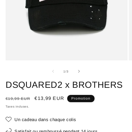
de
1
/
3
DSQUARED2 x BROTHERS
Prix
Prix
€13,99 EUR
€19,99 EUR
Promotion
habituel
promotionnel
Taxes incluses.
Un cadeau dans chaque colis
Satisfait ou remboursé pendant 14 jours