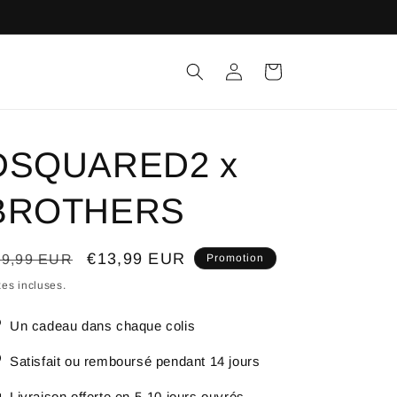
Connexion
Panier
DSQUARED2 x
BROTHERS
ix
Prix
€13,99 EUR
19,99 EUR
Promotion
bituel
promotionnel
es incluses.
Un cadeau dans chaque colis
Satisfait ou remboursé pendant 14 jours
Livraison offerte en 5-10 jours ouvrés