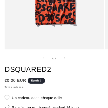
de
1
/
3
DSQUARED2
Prix
€0,00 EUR
Épuisé
habituel
Taxes incluses.
Un cadeau dans chaque colis
Satisfait ou remboursé pendant 14 jours