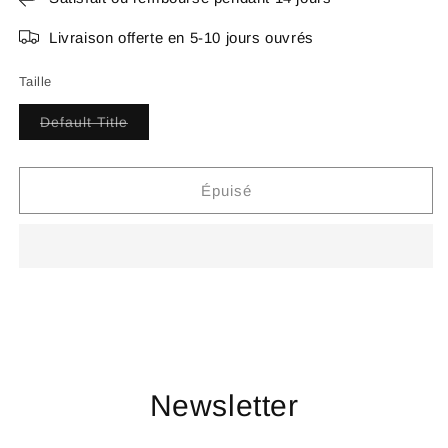
Livraison offerte en 5-10 jours ouvrés
Taille
Variante
Default Title
épuisée
ou
indisponible
Épuisé
Newsletter