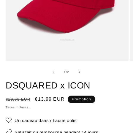
de
1
/
2
DSQUARED x ICON
Prix
Prix
€13,99 EUR
€19,99 EUR
Promotion
habituel
promotionnel
Taxes incluses.
Un cadeau dans chaque colis
Satisfait ou remboursé pendant 14 jours