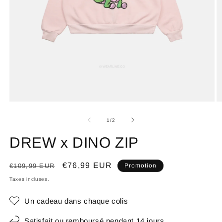
de
1
/
2
DREW x DINO ZIP
Prix
Prix
€76,99 EUR
€109,99 EUR
Promotion
habituel
promotionnel
Taxes incluses.
Un cadeau dans chaque colis
Satisfait ou remboursé pendant 14 jours