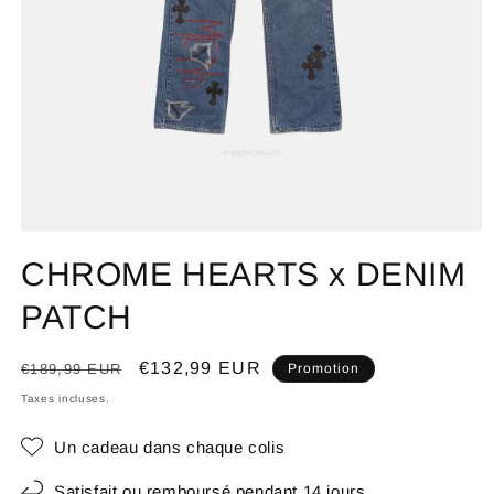
CHROME HEARTS x DENIM
PATCH
Prix
Prix
€132,99 EUR
€189,99 EUR
Promotion
habituel
promotionnel
Taxes incluses.
Un cadeau dans chaque colis
Satisfait ou remboursé pendant 14 jours