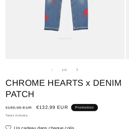
de
1
/
2
CHROME HEARTS x DENIM
PATCH
Prix
Prix
€132,99 EUR
€189,99 EUR
Promotion
habituel
promotionnel
Taxes incluses.
Un cadeau dans chaque colis