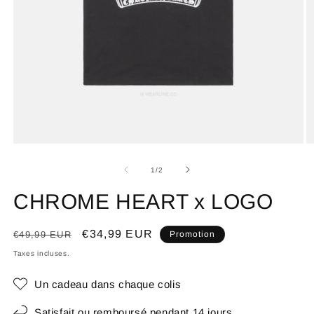
de
1
/
2
CHROME HEART x LOGO
Prix
Prix
€34,99 EUR
€49,99 EUR
Promotion
habituel
promotionnel
Taxes incluses.
Un cadeau dans chaque colis
Satisfait ou remboursé pendant 14 jours