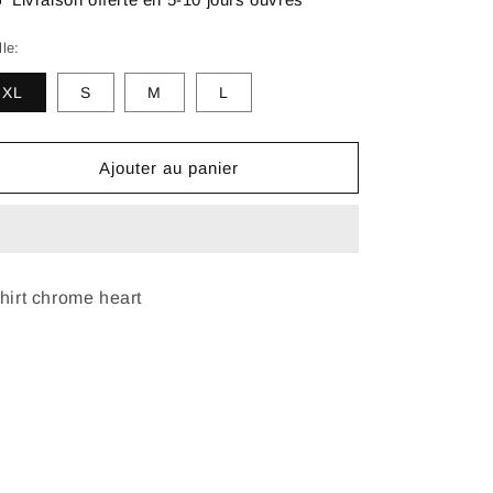
lle:
XL
S
M
L
Ajouter au panier
shirt chrome heart