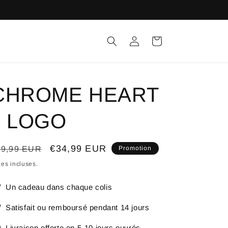
Connexion
Panier
CHROME HEART
x LOGO
ix
Prix
€34,99 EUR
49,99 EUR
Promotion
bituel
promotionnel
es incluses.
Un cadeau dans chaque colis
Satisfait ou remboursé pendant 14 jours
Livraison offerte en 5-10 jours ouvrés