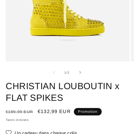
de
1
/
2
CHRISTIAN LOUBOUTIN x
FLAT SPIKES
Prix
Prix
€132,99 EUR
€189,99 EUR
Promotion
habituel
promotionnel
Taxes incluses.
Un cadeau dans chaque colis