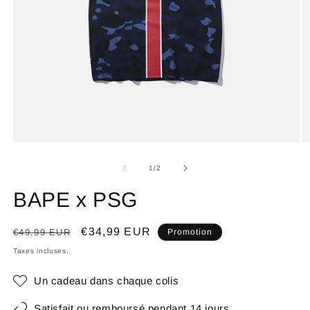
de
1
/
2
BAPE x PSG
Prix
Prix
€34,99 EUR
€49,99 EUR
Promotion
habituel
promotionnel
Taxes incluses.
Un cadeau dans chaque colis
Satisfait ou remboursé pendant 14 jours