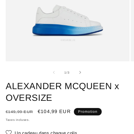
de
1
/
3
ALEXANDER MCQUEEN x
OVERSIZE
Prix
Prix
€104,99 EUR
€149,99 EUR
Promotion
habituel
promotionnel
Taxes incluses.
Un cadeau dans chaque colis