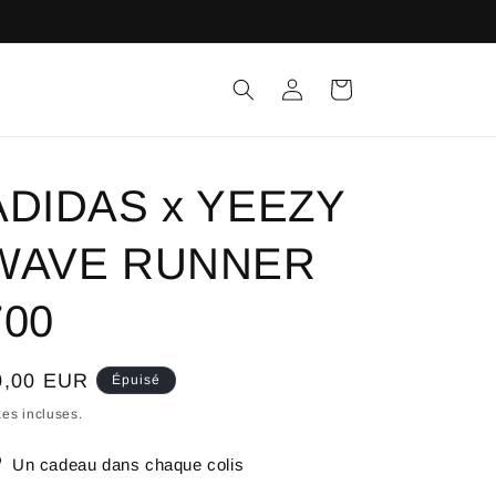
Connexion
Panier
ADIDAS x YEEZY
WAVE RUNNER
700
ix
0,00 EUR
Épuisé
bituel
es incluses.
Un cadeau dans chaque colis