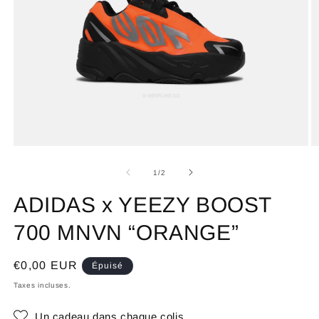
de
1
/
2
ADIDAS x YEEZY BOOST
700 MNVN “ORANGE”
Prix
€0,00 EUR
Épuisé
habituel
Taxes incluses.
Un cadeau dans chaque colis