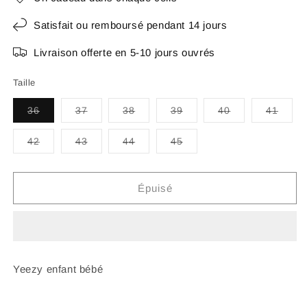
Satisfait ou remboursé pendant 14 jours
Livraison offerte en 5-10 jours ouvrés
Taille
Variante
Variante
Variante
Variante
Variante
Varia
36
37
38
39
40
41
épuisée
épuisée
épuisée
épuisée
épuisée
épuis
ou
ou
ou
ou
ou
ou
indisponible
indisponible
indisponible
indisponible
indisponible
indis
Variante
Variante
Variante
Variante
42
43
44
45
épuisée
épuisée
épuisée
épuisée
ou
ou
ou
ou
indisponible
indisponible
indisponible
indisponible
Épuisé
Yeezy enfant bébé