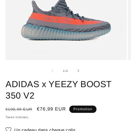
de
1
/
4
ADIDAS x YEEZY BOOST
350 V2
Prix
Prix
€76,99 EUR
€109,99 EUR
Promotion
habituel
promotionnel
Taxes incluses.
Un cadeau dans chaque colis