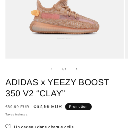
de
1
/
2
ADIDAS x YEEZY BOOST
350 V2 “CLAY”
Prix
Prix
€62,99 EUR
€89,99 EUR
Promotion
habituel
promotionnel
Taxes incluses.
Un cadeau dans chaque colis