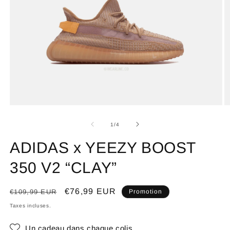
de
1
/
4
ADIDAS x YEEZY BOOST
350 V2 “CLAY”
Prix
Prix
€76,99 EUR
€109,99 EUR
Promotion
habituel
promotionnel
Taxes incluses.
Un cadeau dans chaque colis