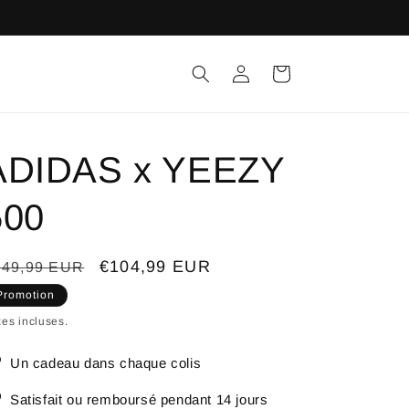
Connexion
Panier
ADIDAS x YEEZY
500
ix
Prix
€104,99 EUR
149,99 EUR
bituel
promotionnel
Promotion
es incluses.
Un cadeau dans chaque colis
Satisfait ou remboursé pendant 14 jours