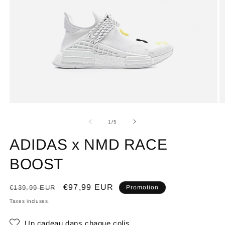
de
1
/
5
ADIDAS x NMD RACE
BOOST
Prix
Prix
€97,99 EUR
€139,99 EUR
Promotion
habituel
promotionnel
Taxes incluses.
Un cadeau dans chaque colis