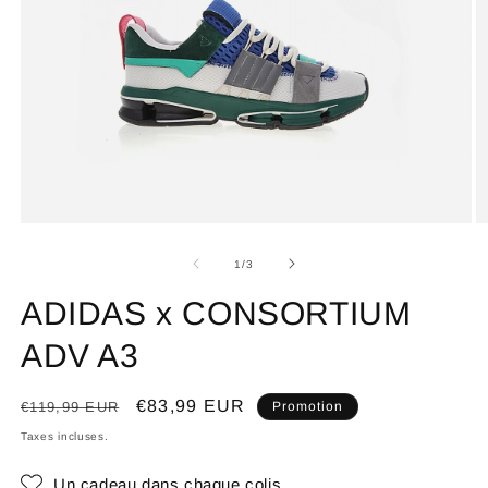
de
1
/
3
ADIDAS x CONSORTIUM
ADV A3
Prix
Prix
€83,99 EUR
€119,99 EUR
Promotion
habituel
promotionnel
Taxes incluses.
Un cadeau dans chaque colis