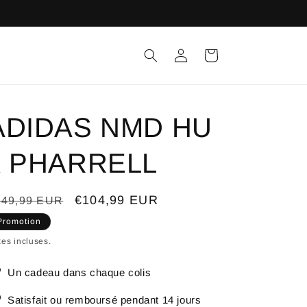
Connexion
Panier
ADIDAS NMD HU
x PHARRELL
ix
Prix
€104,99 EUR
149,99 EUR
bituel
promotionnel
Promotion
es incluses.
Un cadeau dans chaque colis
Satisfait ou remboursé pendant 14 jours