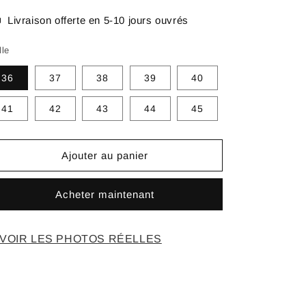
Livraison offerte en 5-10 jours ouvrés
lle
36
37
38
39
40
41
42
43
44
45
Ajouter au panier
Acheter maintenant
VOIR LES PHOTOS RÉELLES