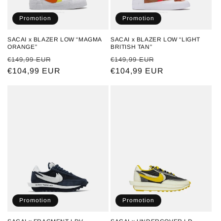
Promotion
Promotion
SACAI x BLAZER LOW “MAGMA
SACAI x BLAZER LOW “LIGHT
ORANGE”
BRITISH TAN”
Prix
Prix
Prix
Prix
€149,99 EUR
€149,99 EUR
habituel
€104,99 EUR
promotionnel
habituel
€104,99 EUR
promotionnel
Promotion
Promotion