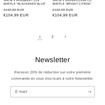
SACAI x FRAGMENT LDV
SACAI x UNDERCOVER LD
WAFFLE “BLACKENED BLUE”
WAFFLE “BRIGHT CITRON”
Prix
Prix
Prix
Prix
€149,99 EUR
€149,99 EUR
habituel
€104,99 EUR
promotionnel
habituel
€104,99 EUR
promotionnel
1
2
Newsletter
Recevez 20% de réduction sur votre première
commande en vous inscrivant à notre Newsletter.
E-mail