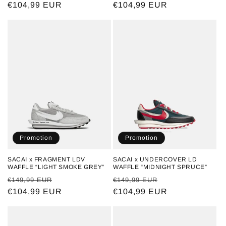
habituel
€104,99 EUR
promotionnel
habituel
€104,99 EUR
promotionnel
Promotion
Promotion
SACAI x FRAGMENT LDV
SACAI x UNDERCOVER LD
WAFFLE “LIGHT SMOKE GREY”
WAFFLE “MIDNIGHT SPRUCE”
Prix
Prix
Prix
Prix
€149,99 EUR
€149,99 EUR
habituel
€104,99 EUR
promotionnel
habituel
€104,99 EUR
promotionnel