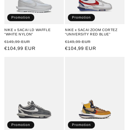
o
n
Promotion
Promotion
:
NIKE x SACAI LD WAFFLE
NIKE x SACAI ZOOM CORTEZ
“WHITE NYLON”
“UNIVERSITY RED BLUE”
Prix
Prix
Prix
Prix
€149,99 EUR
€149,99 EUR
habituel
€104,99 EUR
promotionnel
habituel
€104,99 EUR
promotionnel
Promotion
Promotion