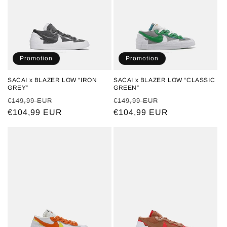
Promotion
Promotion
SACAI x BLAZER LOW “IRON
SACAI x BLAZER LOW “CLASSIC
GREY”
GREEN”
Prix
Prix
Prix
Prix
€149,99 EUR
€149,99 EUR
habituel
€104,99 EUR
promotionnel
habituel
€104,99 EUR
promotionnel