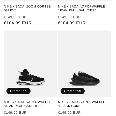
NIKE x SACAI ZOOM CORTEZ
NIKE x SACAI VAPORWAFFLE
“GREY”
“JEAN PAUL GAULTIER”
Prix
Prix
Prix
Prix
€149,99 EUR
€149,99 EUR
habituel
€104,99 EUR
promotionnel
habituel
€104,99 EUR
promotionnel
Promotion
Promotion
NIKE x SACAI VAPORWAFFLE
NIKE x SACAI VAPORWAFFLE
“JEAN PAUL GAULTIER”
“BLACK GUM”
Prix
Prix
Prix
Prix
€149,99 EUR
€149,99 EUR