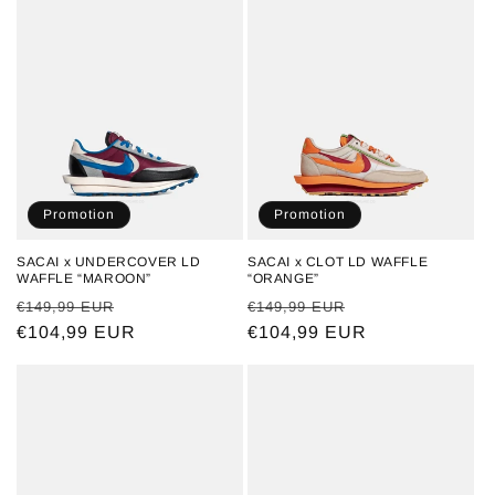
Promotion
Promotion
SACAI x UNDERCOVER LD
SACAI x CLOT LD WAFFLE
WAFFLE “MAROON”
“ORANGE”
Prix
Prix
Prix
Prix
€149,99 EUR
€149,99 EUR
habituel
€104,99 EUR
promotionnel
habituel
€104,99 EUR
promotionnel