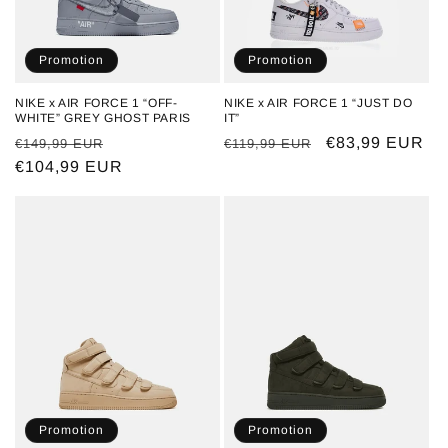
o
n
Promotion
Promotion
:
NIKE x AIR FORCE 1 “OFF-
NIKE x AIR FORCE 1 “JUST DO
WHITE” GREY GHOST PARIS
IT”
Prix
Prix
Prix
Prix
€83,99 EUR
€149,99 EUR
€119,99 EUR
habituel
€104,99 EUR
promotionnel
habituel
promotionnel
Promotion
Promotion