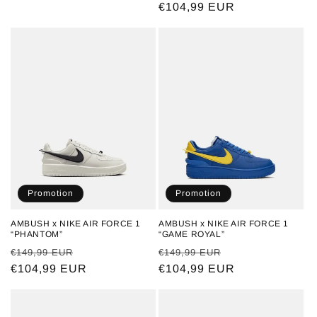
habituel
promotionnel
habituel
€104,99 EUR
promotionnel
Promotion
Promotion
AMBUSH x NIKE AIR FORCE 1
AMBUSH x NIKE AIR FORCE 1
“PHANTOM”
“GAME ROYAL”
Prix
Prix
Prix
Prix
€149,99 EUR
€149,99 EUR
habituel
€104,99 EUR
promotionnel
habituel
€104,99 EUR
promotionnel