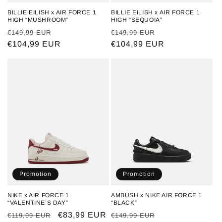
BILLIE EILISH x AIR FORCE 1
BILLIE EILISH x AIR FORCE 1
HIGH “MUSHROOM”
HIGH “SEQUOIA”
Prix
Prix
Prix
Prix
€149,99 EUR
€149,99 EUR
habituel
€104,99 EUR
promotionnel
habituel
€104,99 EUR
promotionnel
Promotion
Promotion
NIKE x AIR FORCE 1
AMBUSH x NIKE AIR FORCE 1
“VALENTINE’S DAY”
“BLACK”
Prix
Prix
€83,99 EUR
Prix
Prix
€119,99 EUR
€149,99 EUR