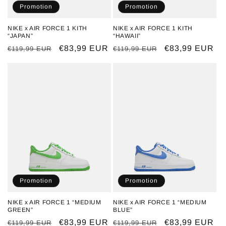
Promotion
Promotion
NIKE x AIR FORCE 1 KITH
NIKE x AIR FORCE 1 KITH
“JAPAN”
“HAWAII”
Prix
Prix
€83,99 EUR
Prix
Prix
€83,99 EUR
€119,99 EUR
€119,99 EUR
habituel
promotionnel
habituel
promotionnel
Promotion
Promotion
NIKE x AIR FORCE 1 “MEDIUM
NIKE x AIR FORCE 1 “MEDIUM
GREEN”
BLUE”
Prix
Prix
€83,99 EUR
Prix
Prix
€83,99 EUR
€119,99 EUR
€119,99 EUR