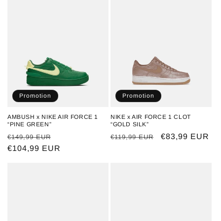
Promotion
Promotion
AMBUSH x NIKE AIR FORCE 1
NIKE x AIR FORCE 1 CLOT
“PINE GREEN”
“GOLD SILK”
Prix
Prix
Prix
Prix
€83,99 EUR
€149,99 EUR
€119,99 EUR
habituel
€104,99 EUR
promotionnel
habituel
promotionnel