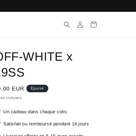
Connexion
Panier
OFF-WHITE x
19SS
ix
0,00 EUR
Épuisé
bituel
es incluses.
Un cadeau dans chaque colis
Satisfait ou remboursé pendant 14 jours
Livraison offerte en 5-10 jours ouvrés